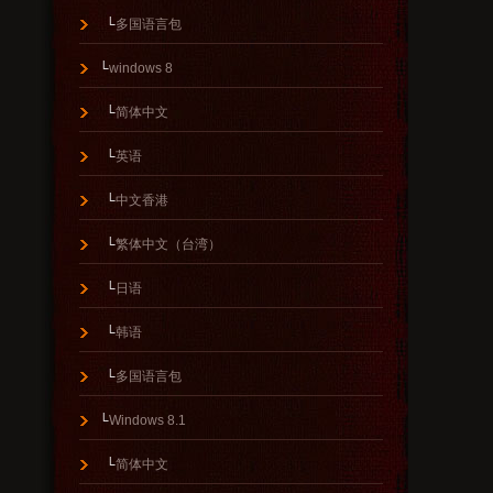
└
多国语言包
└
windows 8
└
简体中文
└
英语
└
中文香港
└
繁体中文（台湾）
└
日语
└
韩语
└
多国语言包
└
Windows 8.1
└
简体中文