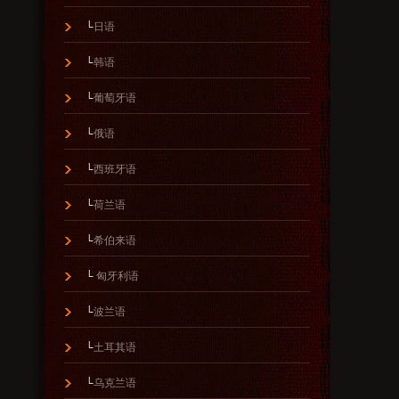
└
日语
└
韩语
└
葡萄牙语
└
俄语
└
西班牙语
└
荷兰语
└
希伯来语
└
匈牙利语
└
波兰语
└
土耳其语
└
乌克兰语