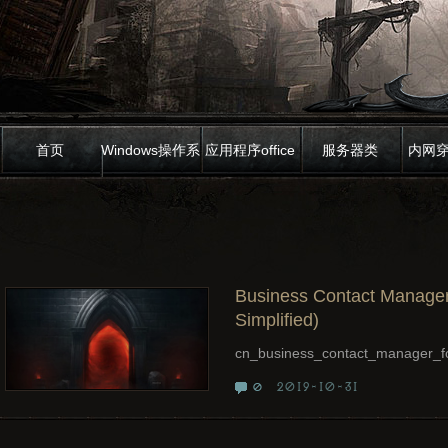
首页
Windows操作系
应用程序office
服务器类
内网
统
Business Contact Manager 
Simplified)
cn_business_contact_manager_
2019-10-31
0