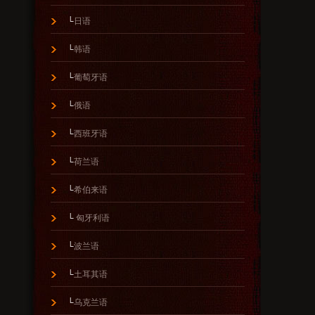
└
日语
└
韩语
└
葡萄牙语
└
俄语
└
西班牙语
└
荷兰语
└
希伯来语
└
匈牙利语
└
波兰语
└
土耳其语
└
乌克兰语