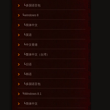
└
多国语言包
└
windows 8
└
简体中文
└
英语
└
中文香港
└
繁体中文（台湾）
└
日语
└
韩语
└
多国语言包
└
Windows 8.1
└
简体中文