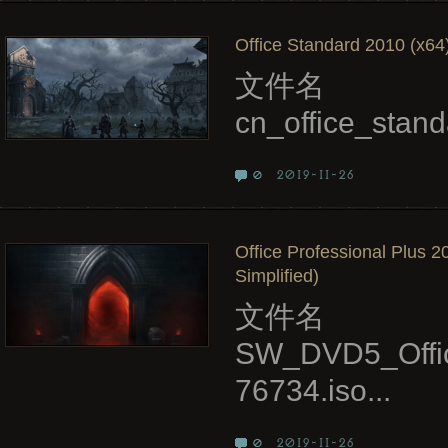
Office Standard 2010 (x64)
文件名
cn_office_sta
2019-11-26
0
Office Professional Plus 
Simplified)
文件名
SW_DVD5_Offi
76734.iso...
2019-11-26
0