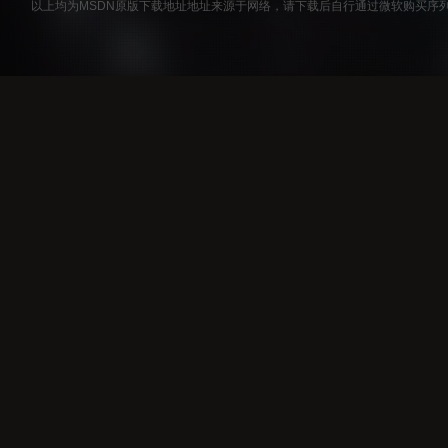
以上均为MSDN原版下载地址地址来源于网络，请下载后自行通过微软购买序列号