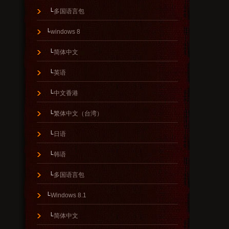
└
多国语言包
└
windows 8
└
简体中文
└
英语
└
中文香港
└
繁体中文（台湾）
└
日语
└
韩语
└
多国语言包
└
Windows 8.1
└
简体中文