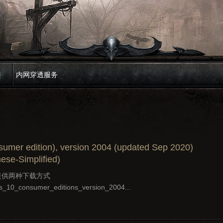
类
内网穿透服务
umer edition), version 2004 (updated Sep 2020)
ese-Simplified)
15提供两种下载方式
ows_10_consumer_editions_version_2004...