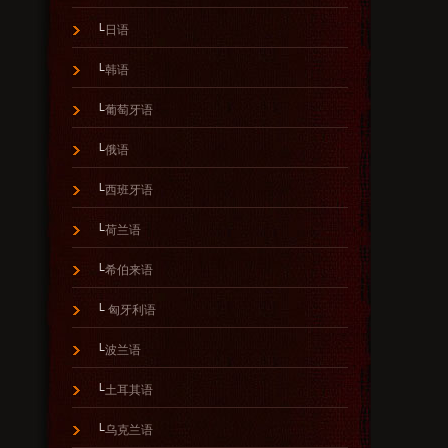
└
日语
└
韩语
└
葡萄牙语
└
俄语
└
西班牙语
└
荷兰语
└
希伯来语
└
匈牙利语
└
波兰语
└
土耳其语
└
乌克兰语