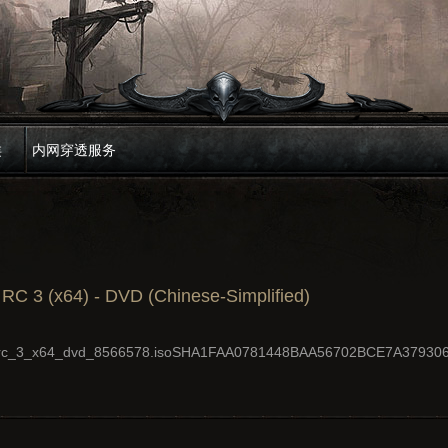
类
内网穿透服务
RC 3 (x64) - DVD (Chinese-Simplified)
_rc_3_x64_dvd_8566578.isoSHA1FAA0781448BAA56702BCE7A379306