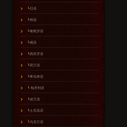
└
日语
└
韩语
└
葡萄牙语
└
俄语
└
西班牙语
└
荷兰语
└
希伯来语
└
匈牙利语
└
波兰语
└
土耳其语
└
乌克兰语