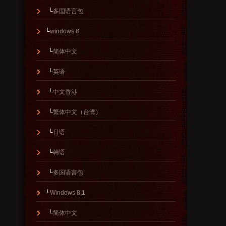
└
多国语言包
└
windows 8
└
简体中文
└
英语
└
中文香港
└
繁体中文（台湾）
└
日语
└
韩语
└
多国语言包
└
Windows 8.1
└
简体中文