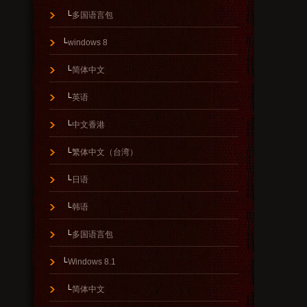
└
多国语言包
└
windows 8
└
简体中文
└
英语
└
中文香港
└
繁体中文（台湾）
└
日语
└
韩语
└
多国语言包
└
Windows 8.1
└
简体中文