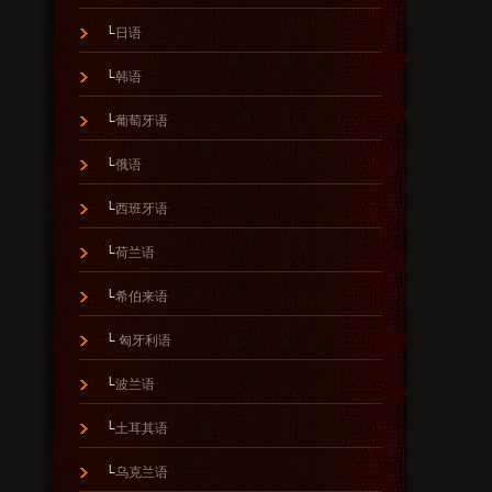
└
日语
└
韩语
└
葡萄牙语
└
俄语
└
西班牙语
└
荷兰语
└
希伯来语
└
匈牙利语
└
波兰语
└
土耳其语
└
乌克兰语