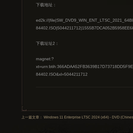
下载地址：
ed2k://|file|SW_DVD9_WIN_ENT_LTSC_2021_64
84402.ISO|5044211712|1555B7DCA052B5958EE6
下载址址2：
magnet:?
xt=urn:btih:366ADAA52FB3639B17D73718DD5F
84402.ISO&xl=5044211712
上一篇文章： Windows 11 Enterprise LTSC 2024 (x64) - DVD (Chinese