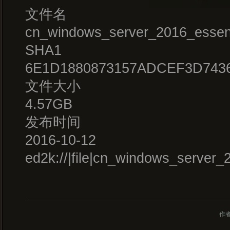
文件名
cn_windows_server_2016_essen
SHA1
6E1D1880873157ADCEF3D743
文件大小
4.57GB
发布时间
2016-10-12
ed2k://|file|cn_windows_serv
作