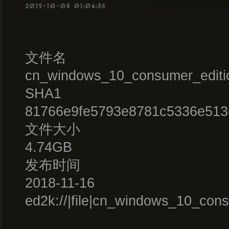
2019-10-08 01:04:36
文件名
cn_windows_10_consumer_editi
SHA1
81766e9fe5793e8781c5336e513
文件大小
4.74GB
发布时间
2018-11-16
ed2k://|file|cn_windows_10_c