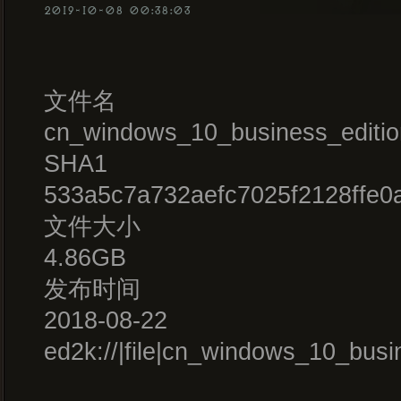
2019-10-08 00:38:03
文件名
cn_windows_10_business_editi
SHA1
533a5c7a732aefc7025f2128ffe0
文件大小
4.86GB
发布时间
2018-08-22
ed2k://|file|cn_windows_10_b