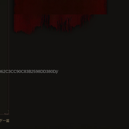
22D862C3CC90C83B2598DD380D|/
下一篇