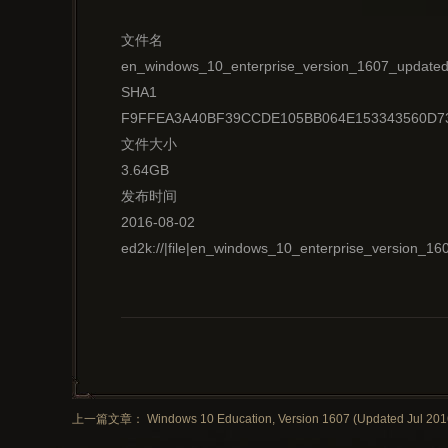
文件名
en_windows_10_enterprise_version_1607_updated
SHA1
F9FFEA3A40BF39CCDE105BB064E153343560D7
文件大小
3.64GB
发布时间
2016-08-02
ed2k://|file|en_windows_10_enterprise_versio
上一篇文章： Windows 10 Education, Version 1607 (Updated Jul 2016) 