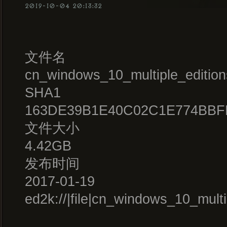
2019-10-04 20:13:32
文件名
cn_windows_10_multiple_editio
SHA1
163DE39B1E40C02C1E774BBF
文件大小
4.42GB
发布时间
2017-01-19
ed2k://|file|cn_windows_10_mu