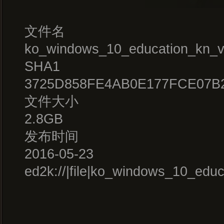
文件名
ko_windows_10_education_kn_v
SHA1
3725D858FE4AB0E177FCE07B
文件大小
2.8GB
发布时间
2016-05-23
ed2k://|file|ko_windows_10_e