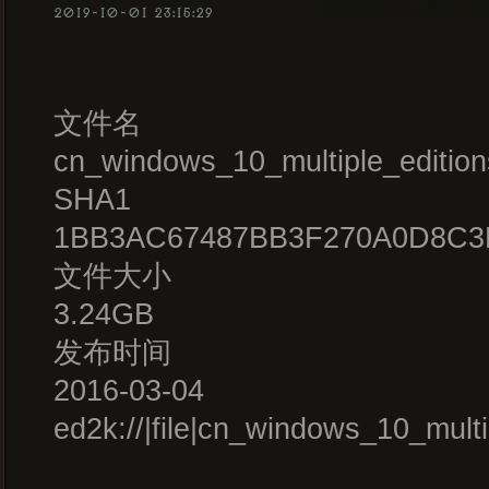
2019-10-01 23:15:29
文件名
cn_windows_10_multiple_editio
SHA1
1BB3AC67487BB3F270A0D8C3
文件大小
3.24GB
发布时间
2016-03-04
ed2k://|file|cn_windows_10_m