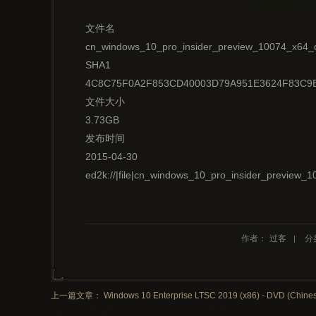
文件名
cn_windows_10_pro_insider_preview_10074_x64_
SHA1
4C8C75F0A2F853CD40003D79A951E3624F83C9
文件大小
3.73GB
发布时间
2015-04-30
ed2k://|file|cn_windows_10_pro_insider_previ
作者：
过客
分
上一篇文章： Windows 10 Enterprise LTSC 2019 (x86) - DVD (Chinese