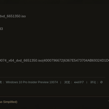
dvd_6651350.iso
B3
ew_10074_x64_dvd_6651350.iso|4000796672|6367E5473704AB69324D1
类：
Windows 10 Pro Insider Preview 10074
浏览：
44697
评论：
0
-Simplified)