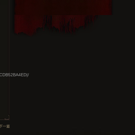
DCDB52BA4ED|/
下一篇