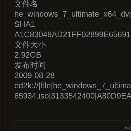
文件名
he_windows_7_ultimate_x64_dv
SHA1
A1C83048AD21FF02899E65691
文件大小
2.92GB
发布时间
2009-08-28
ed2k://|file|he_windows_7_ulti
65934.iso|3133542400|A80D9
作