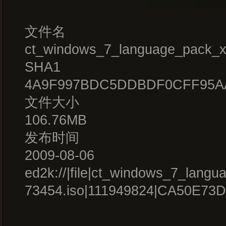
文件名
ct_windows_7_language_pack_x
SHA1
4A9F997BDC5DDBDF0CFF95A
文件大小
106.76MB
发布时间
2009-08-06
ed2k://|file|ct_windows_7_lang
73454.iso|111949824|CA50E7